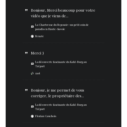
Bonjour, Merci beaucoup pour votre
vidéo que je viens de...
La Chartreuse du Reposoir : un petit coin de
paradis en Haute-Savoie
Renate
Merci :)
La découverte fascinante du Kahl-Burg au
Tréport
zast
Bonjour, je me permet de vous
corriger, le propriétaire des...
La découverte fascinante du Kahl-Burg au
Tréport
Florian Cauchois