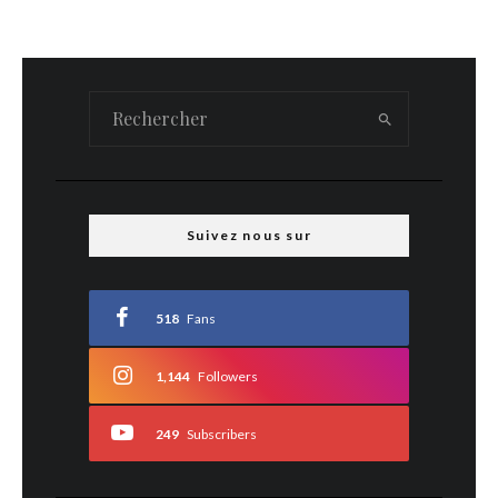
Suivez nous sur
518
Fans
1,144
Followers
249
Subscribers