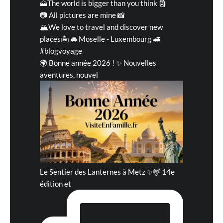
🗻The world is bigger than you think 🗿
📷 All pictures are mine 📸
🏔We love to travel and discover new
places🏝 🚘 Moselle - Luxembourg 🚅
#blogvoyage
🌍 Bonne année 2026 ! ✨ Nouvelles
aventures, nouvel
Le Sentier des Lanternes à Metz ✨🦌 14e
édition et