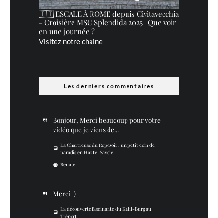
🇮🇹 ESCALE À ROME depuis Civitavecchia
- Croisière MSC Splendida 2025 | Que voir
en une journée ?
Visitez notre chaine
Les derniers commentaires
Bonjour, Merci beaucoup pour votre
vidéo que je viens de...
La Chartreuse du Reposoir : un petit coin de
paradis en Haute-Savoie
Renate
Merci :)
La découverte fascinante du Kahl-Burg au
Tréport