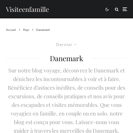
Visiteenfamille
Accueil
Pays
Danemark
Dernier
Danemark
Sur notre blog voyage, découvrez le Danemark et
dénichez les incontournables à voir et à faire.
Bénéficiez d’astuces inédites, de conseils pour des
excursions, de conseils pratiques et nos avis pour
des escapades et visites mémorables. Que vous
voyagiez en famille, en couple ou en solo, notre
blog est conçu pour vous. Laissez-nous vous
guider à travers les merveilles du Danemark.