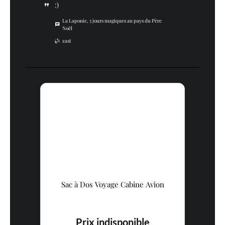
:)
La Laponie, 5 jours magiques au pays du Père
Noël
zast
Sac à Dos Voyage Cabine Avion
Prix indisponible