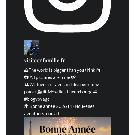
visiteenfamille.fr
🗻The world is bigger than you think 🗿
📷 All pictures are mine 📸
🏔We love to travel and discover new
places🏝 🚘 Moselle - Luxembourg 🚅
#blogvoyage
🌍 Bonne année 2026 ! ✨ Nouvelles
aventures, nouvel