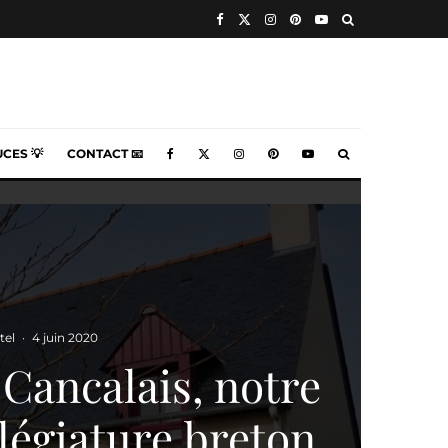
CES 💡
CONTACT 📧
tel
·
4 juin 2020
 Cancalais, notre
llégiature breton