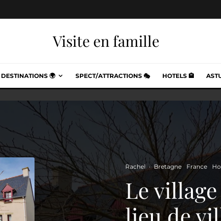
Visite en famille
DESTINATIONS 🌍
SPECT/ATTRACTIONS 🎭
HOTELS 🏨
ASTU
Rachel
·
Bretagne
France
Ho
Le village
lieu de vi