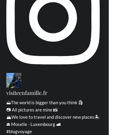
visiteenfamille.fr
🗻The world is bigger than you think 🗿
📷 All pictures are mine 📸
🏔We love to travel and discover new places🏝
🚘 Moselle - Luxembourg 🚅
#blogvoyage