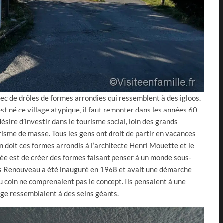
vec de drôles de formes arrondies qui ressemblent à des igloos.
 né ce village atypique, il faut remonter dans les années 60
sire d’investir dans le tourisme social, loin des grands
isme de masse. Tous les gens ont droit de partir en vacances
 doit ces formes arrondis à l’architecte Henri Mouette et le
idée est de créer des formes faisant penser à un monde sous-
es Renouveau a été inauguré en 1968 et avait une démarche
du coin ne comprenaient pas le concept. Ils pensaient à une
llage ressemblaient à des seins géants.