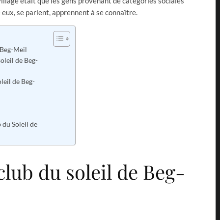
village était que les gens provenant de catégories sociales
 eux, se parlent, apprennent à se connaître.
e Beg-Meil
oleil de Beg-
leil de Beg-
 du Soleil de
 club du soleil de Beg-