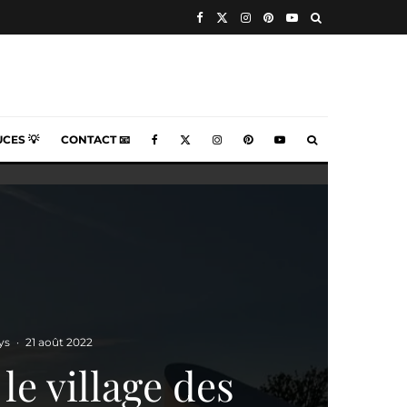
CES 💡
CONTACT 📧
ys
·
21 août 2022
le village des