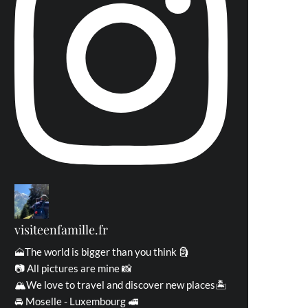
visiteenfamille.fr
🗻The world is bigger than you think 🗿
📷 All pictures are mine 📸
🏔We love to travel and discover new places🏝
🚘 Moselle - Luxembourg 🚅