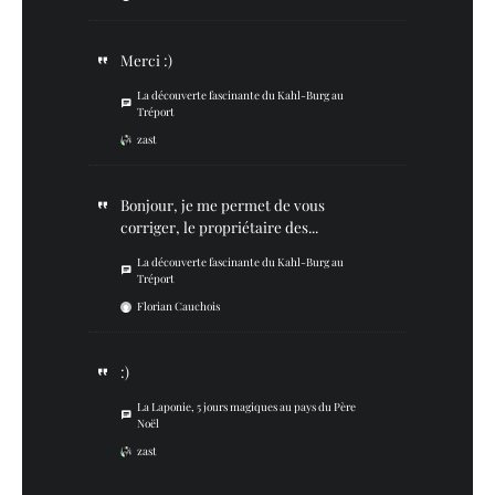
Merci :)
La découverte fascinante du Kahl-Burg au
Tréport
zast
Bonjour, je me permet de vous
corriger, le propriétaire des...
La découverte fascinante du Kahl-Burg au
Tréport
Florian Cauchois
:)
La Laponie, 5 jours magiques au pays du Père
Noël
zast