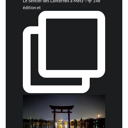
Le Sentier des Lanternes à Metz ✨🦌 14e
édition et