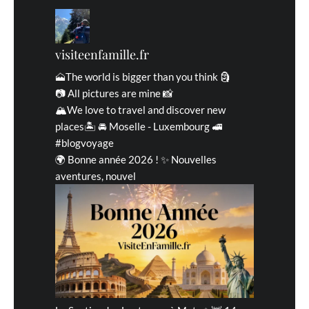
visiteenfamille.fr
🗻The world is bigger than you think 🗿
📷 All pictures are mine 📸
🏔We love to travel and discover new
places🏝 🚘 Moselle - Luxembourg 🚅
#blogvoyage
🌍 Bonne année 2026 ! ✨ Nouvelles
aventures, nouvel