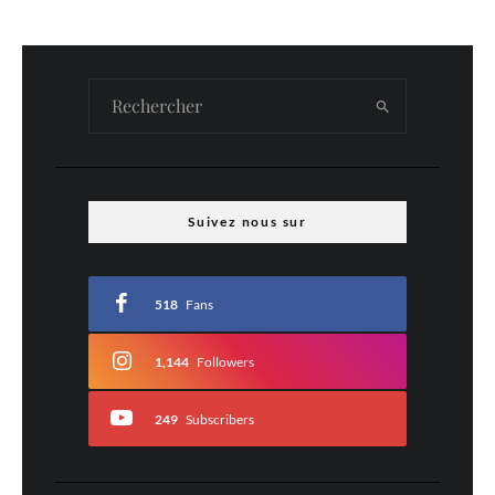
Suivez nous sur
518
Fans
1,144
Followers
249
Subscribers