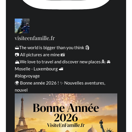
visiteenfamille.fr
🗻The world is bigger than you think 🗿
📷 All pictures are mine 📸
🏔We love to travel and discover new places🏝 🚘
Moselle - Luxembourg 🚅
#blogvoyage
🌍 Bonne année 2026 ! ✨ Nouvelles aventures,
nouvel