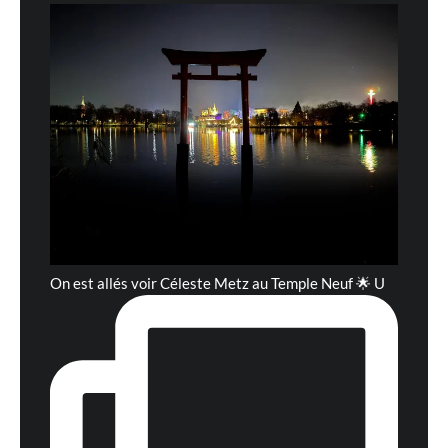
On est allés voir Céleste Metz au Temple Neuf 🌟 U