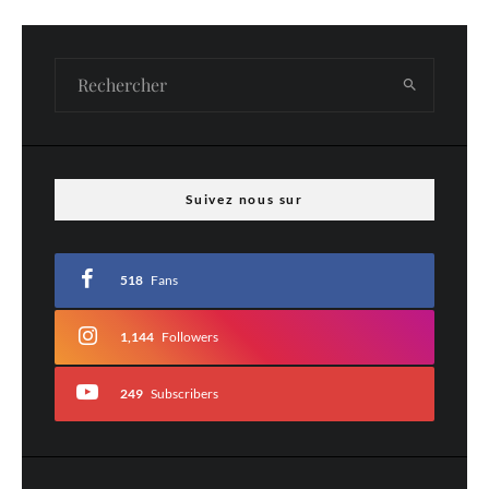
Laisser un commentaire
Votre adresse e-mail ne sera pas publiée.
Les champs obligatoires sont indiqués
avec
*
Commentaire
*
Suivez nous sur
518
Fans
1,144
Followers
249
Subscribers
Nom
*