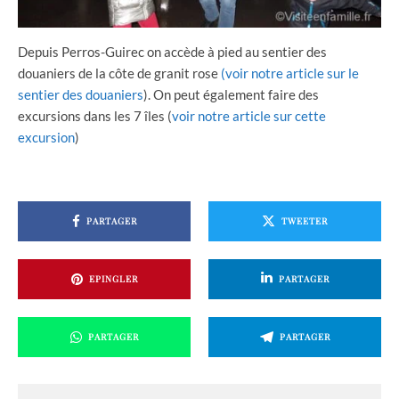
Depuis Perros-Guirec on accède à pied au sentier des
douaniers de la côte de granit rose
(voir notre article sur le
sentier des douaniers
). On peut également faire des
excursions dans les 7 îles (
voir notre article sur cette
excursion
)
PARTAGER
TWEETER
EPINGLER
PARTAGER
PARTAGER
PARTAGER