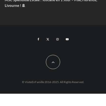
Livourne ! 🚢
© VisiteEnFamille 2016-2025. All Rights Reserved.