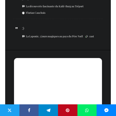
La découverte fascinante du Kahl-Burg au Tréport
Florian Cauchois
:)
La Laponie, 5 jours magiques au pays du Père Noël
zast
Sac à Dos Voyage Cabine Avion