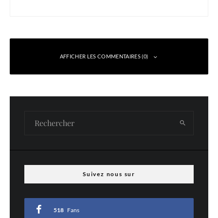
AFFICHER LES COMMENTAIRES (0)
Laisser un commentaire
Votre adresse e-mail ne sera pas publiée.
Les champs obligatoires sont indiqués
avec
*
Commentaire
*
Suivez nous sur
518
Fans