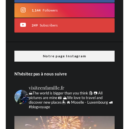
1,144
Followers
249
Subscribers
Nom
*
E-mail
*
Site web
Notre page Instagram
N’hésitez pas à nous suivre
Prévenez-moi de tous les nouveaux commentaires par e-mail.
visiteenfamille.fr
🗻The world is bigger than you think 🗿
📷 All
pictures are mine 📸
🏔We love to travel and
Prévenez-moi de tous les nouveaux articles par e-mail.
discover new places🏝 🚘 Moselle - Luxembourg 🚅
#blogvoyage