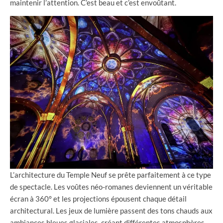
maintenir l’attention. C’est beau et c’est envoûtant.
L’architecture du Temple Neuf se prête parfaitement à ce type
de spectacle. Les voûtes néo-romanes deviennent un véritable
écran à 360° et les projections épousent chaque détail
architectural. Les jeux de lumière passent des tons chauds aux
ambiances bleues glaciales, créant différentes atmosphères