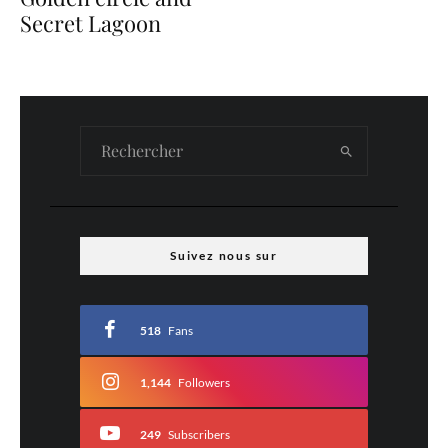
Secret Lagoon
Suivez nous sur
518
Fans
1,144
Followers
249
Subscribers