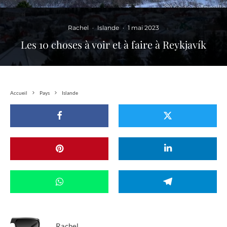
Rachel
·
Islande
·
1 mai 2023
Les 10 choses à voir et à faire à Reykjavík
Accueil
Pays
Islande
Rachel