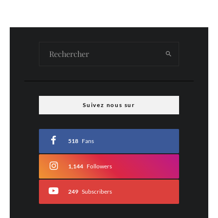
Suivez nous sur
518
Fans
1,144
Followers
249
Subscribers