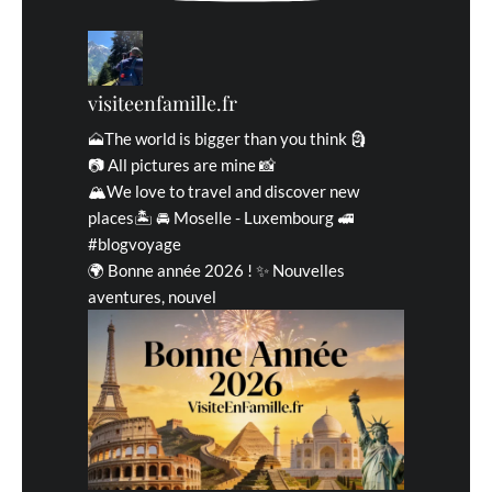
visiteenfamille.fr
🗻The world is bigger than you think 🗿
📷 All pictures are mine 📸
🏔We love to travel and discover new
places🏝 🚘 Moselle - Luxembourg 🚅
#blogvoyage
🌍 Bonne année 2026 ! ✨ Nouvelles
aventures, nouvel