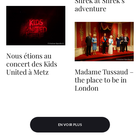
Shrek at Shrek’s
adventure
Nous étions au
concert des Kids
Madame Tussaud –
United à Metz
the place to be in
London
EN VOIR PLUS