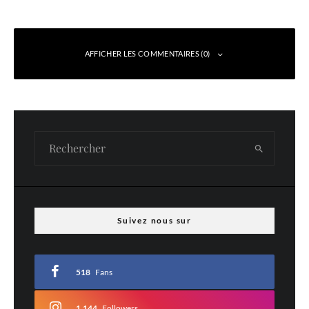
AFFICHER LES COMMENTAIRES (0)
Laisser un commentaire
Votre adresse e-mail ne sera pas publiée.
Les champs obligatoires sont indiqués
avec
*
Commentaire
*
Suivez nous sur
518
Fans
1,144
Followers