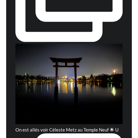
On est allés voir Céleste Metz au Temple Neuf 🌟 U