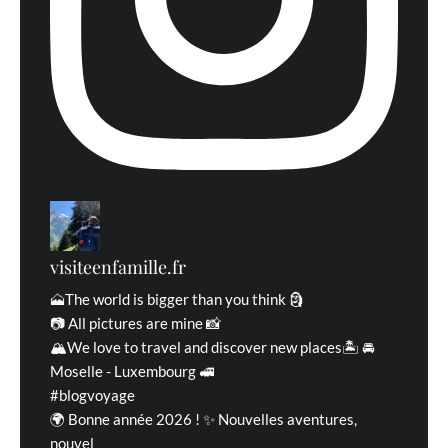
traitées
visiteenfamille.fr
🗻The world is bigger than you think 🗿
📷 All pictures are mine 📸
🏔We love to travel and discover new places🏝 🚘
Moselle - Luxembourg 🚅
#blogvoyage
🌍 Bonne année 2026 ! ✨ Nouvelles aventures,
nouvel