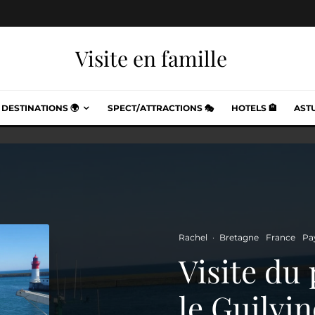
Visite en famille
DESTINATIONS 🌍
SPECT/ATTRACTIONS 🎭
HOTELS 🏨
ASTU
Rachel
·
Bretagne
France
Pa
Visite du
le Guilvin