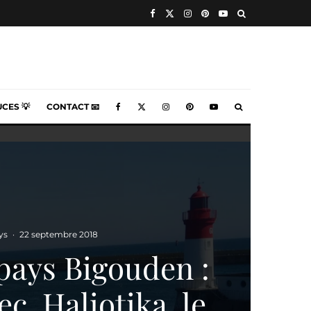
CES 💡
CONTACT 📧
ys
·
22 septembre 2018
 pays Bigouden :
ec, Haliotika, le