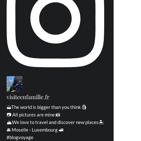
visiteenfamille.fr
🗻The world is bigger than you think 🗿
📷 All pictures are mine 📸
🏔We love to travel and discover new places🏝
🚘 Moselle - Luxembourg 🚅
#blogvoyage