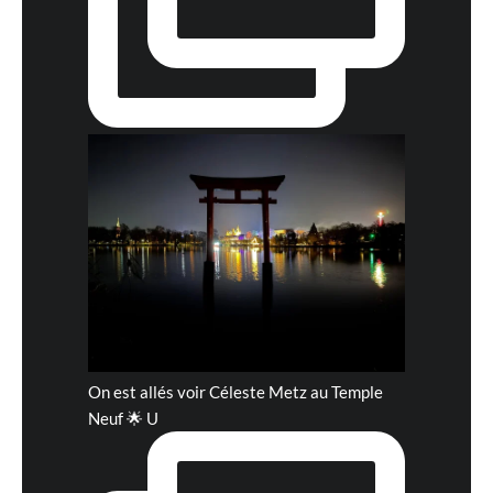
On est allés voir Céleste Metz au Temple
Neuf 🌟 U