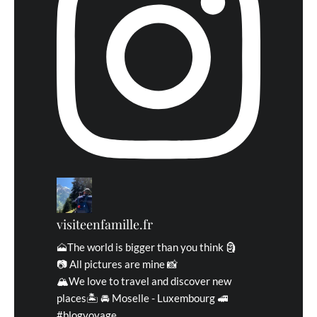
visiteenfamille.fr
🗻The world is bigger than you think 🗿
📷 All pictures are mine 📸
🏔We love to travel and discover new
places🏝 🚘 Moselle - Luxembourg 🚅
#blogvoyage