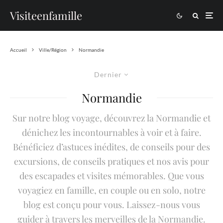
Visiteenfamille
Accueil
Ville/Région
Normandie
Dernier
Normandie
Sur notre blog voyage, découvrez la Normandie et
dénichez les incontournables à voir et à faire.
Bénéficiez d’astuces inédites, de conseils pour des
excursions, de conseils pratiques et nos avis pour
des escapades et visites mémorables. Que vous
voyagiez en famille, en couple ou en solo, notre
blog est conçu pour vous. Laissez-nous vous
guider à travers les merveilles de la Normandie.