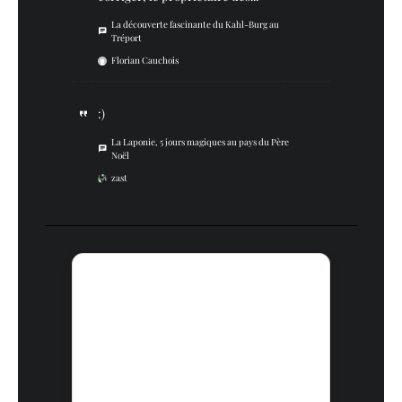
La découverte fascinante du Kahl-Burg au
Tréport
Florian Cauchois
:)
La Laponie, 5 jours magiques au pays du Père
Noël
zast