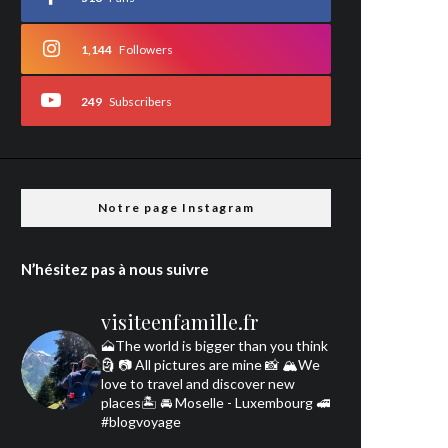
1,144
Followers
249
Subscribers
Notre page Instagram
N’hésitez pas à nous suivre
visiteenfamille.fr
🗻The world is bigger than you think
🗿
📷 All pictures are mine 📸
🏔We
love to travel and discover new
places🏝 🚘 Moselle - Luxembourg 🚅
#blogvoyage