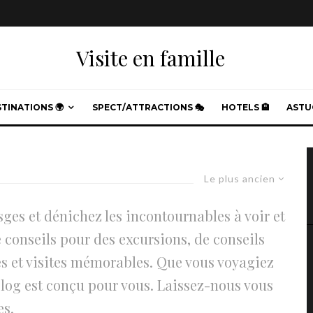
Visite en famille
TINATIONS 🌍
SPECT/ATTRACTIONS 🎭
HOTELS 🏨
ASTUC
Le plus ancien
sges et dénichez les incontournables à voir et
de conseils pour des excursions, de conseils
es et visites mémorables. Que vous voyagiez
 blog est conçu pour vous. Laissez-nous vous
es.