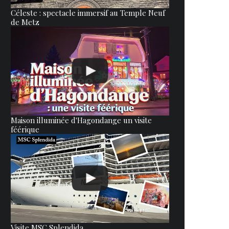
Céleste : spectacle immersif au Temple Neuf
de Metz
Maison illuminée d'Hagondange un visite
féérique
Visite MSC Splendida