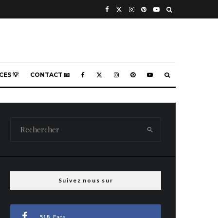
ES 💡
CONTACT 📧
Suivez nous sur
518
Fans