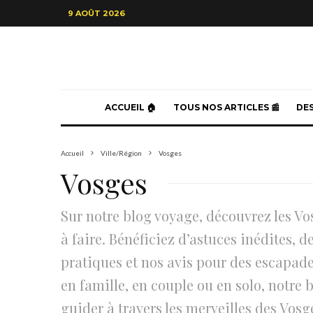
9 AOÛT 2026
ACCUEIL 🏠
TOUS NOS ARTICLES 📰
DES
Accueil
Ville/Région
Vosges
Vosges
Sur notre blog voyage, découvrez les Vo
à faire. Bénéficiez d’astuces inédites, 
pratiques et nos avis pour des escapad
en famille, en couple ou en solo, notre
guider à travers les merveilles des Vosg