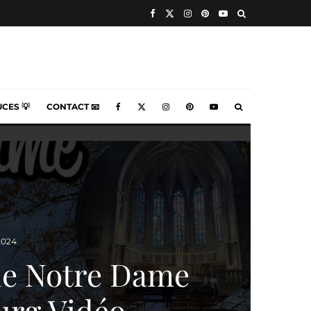
CES 💡
CONTACT 📧
 2024
le Notre Dame
rg Vidéo