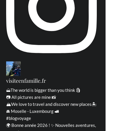
visiteenfamille.fr
🗻The world is bigger than you think 🗿
📷 All pictures are mine 📸
🏔We love to travel and discover new places🏝
🚘 Moselle - Luxembourg 🚅
#blogvoyage
🌍 Bonne année 2026 ! ✨ Nouvelles aventures,