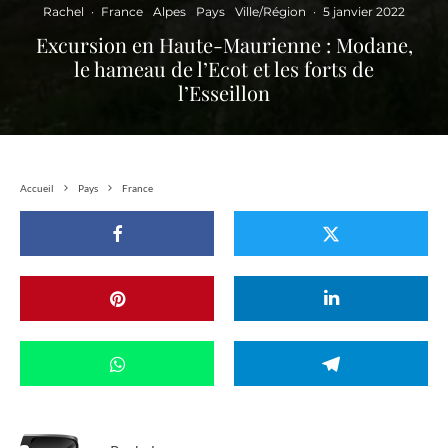
Rachel
·
France
Alpes
Pays
Ville/Région
·
5 janvier 2022
Excursion en Haute-Maurienne : Modane,
le hameau de l’Ecot et les forts de
l’Esseillon
Accueil
Pays
France