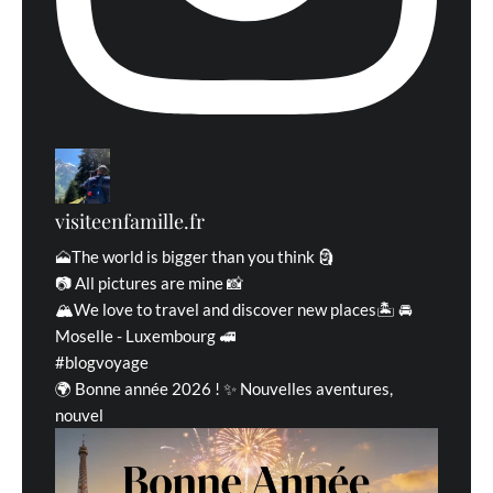
visiteenfamille.fr
🗻The world is bigger than you think 🗿
📷 All pictures are mine 📸
🏔We love to travel and discover new places🏝 🚘
Moselle - Luxembourg 🚅
#blogvoyage
🌍 Bonne année 2026 ! ✨ Nouvelles aventures,
nouvel