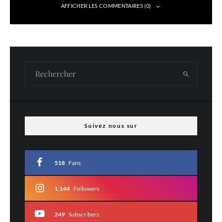
AFFICHER LES COMMENTAIRES (0)
Laisser un commentaire
Votre adresse e-mail ne sera pas publiée.
Les champs obligatoires sont indiqués
avec
*
Commentaire
*
Suivez nous sur
518
Fans
1,144
Followers
249
Subscribers
Nom
*