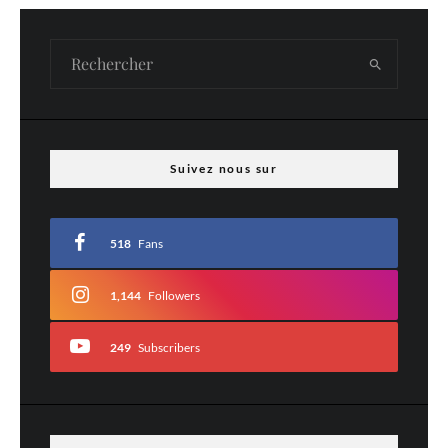
Laisser un commentaire
Votre adresse e-mail ne sera pas publiée.
Les champs obligatoires sont indiqués
avec
*
Commentaire
*
Suivez nous sur
518
Fans
1,144
Followers
249
Subscribers
Nom
*