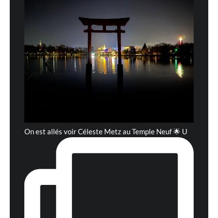
On est allés voir Céleste Metz au Temple Neuf 🌟 U