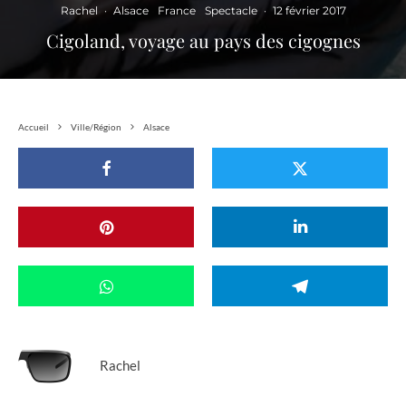
Rachel
·
Alsace
France
Spectacle
·
12 février 2017
Cigoland, voyage au pays des cigognes
Accueil
Ville/Région
Alsace
Rachel