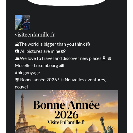
visiteenfamille.fr
🗻The world is bigger than you think 🗿
📷 All pictures are mine 📸
🏔We love to travel and discover new places🏝 🚘
Moselle - Luxembourg 🚅
#blogvoyage
🌍 Bonne année 2026 ! ✨ Nouvelles aventures,
nouvel