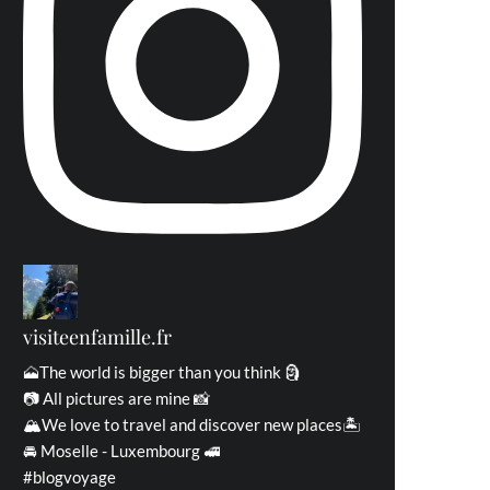
visiteenfamille.fr
🗻The world is bigger than you think 🗿
📷 All pictures are mine 📸
🏔We love to travel and discover new places🏝
🚘 Moselle - Luxembourg 🚅
#blogvoyage