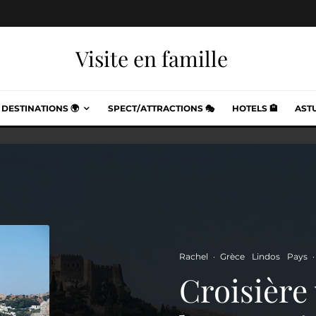
Visite en famille
DESTINATIONS 🌍
SPECT/ATTRACTIONS 🎭
HOTELS 🏨
ASTU
Rachel
·
Grèce
Lindos
Pays
·
Croisière