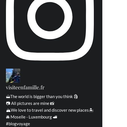
visiteenfamille.fr
🗻The world is bigger than you think 🗿
📷 All pictures are mine 📸
🏔We love to travel and discover new places🏝
🚘 Moselle - Luxembourg 🚅
#blogvoyage