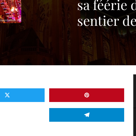
sa féérie 
sentier d