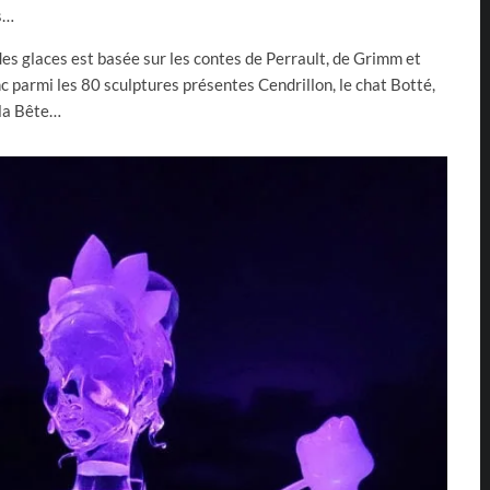
s…
es glaces est basée sur les contes de Perrault, de Grimm et
 parmi les 80 sculptures présentes Cendrillon, le chat Botté,
 la Bête…