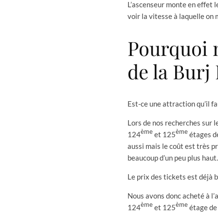
L’ascenseur monte en effet 
voir la vitesse à laquelle on
Pourquoi 
de la Burj 
Est-ce une attraction qu’il f
Lors de nos recherches sur l
ème
ème
124
et 125
étages de
aussi mais le coût est très p
beaucoup d’un peu plus haut.
Le prix des tickets est déjà 
Nous avons donc acheté à l’a
ème
ème
124
et 125
étage de 