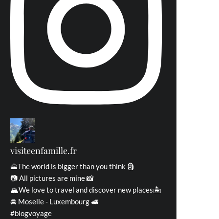
visiteenfamille.fr
🗻The world is bigger than you think 🗿
📷 All pictures are mine 📸
🏔We love to travel and discover new places🏝
🚘 Moselle - Luxembourg 🚅
#blogvoyage