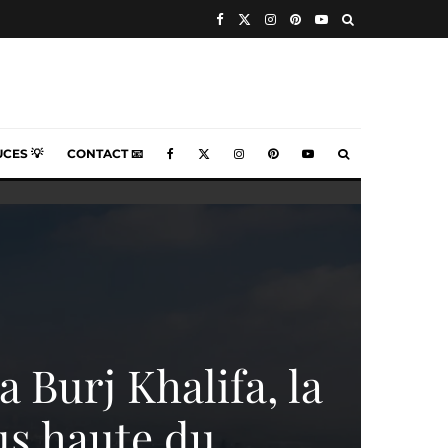
CES 💡
CONTACT 📧
la Burj Khalifa, la
lus haute du