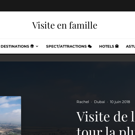
Visite en famille
DESTINATIONS 🌍
SPECT/ATTRACTIONS 🎭
HOTELS 🏨
ASTU
Rachel
·
Dubaï
·
10 juin 2018
Visite de 
tour la p