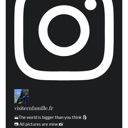
En savoir
plus sur la façon dont les données de vos commentaires sont
traitées
visiteenfamille.fr
🗻The world is bigger than you think 🗿
📷 All pictures are mine 📸