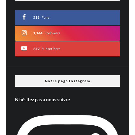
518
Fans
1,144
Followers
249
Subscribers
Nom
*
E-mail
*
Site web
Notre page Instagram
N’hésitez pas à nous suivre
Prévenez-moi de tous les nouveaux commentaires par e-mail.
Prévenez-moi de tous les nouveaux articles par e-mail.