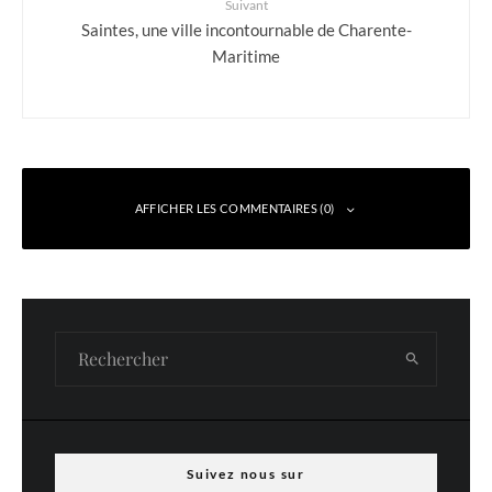
Suivant
Saintes, une ville incontournable de Charente-
Maritime
AFFICHER LES COMMENTAIRES (0)
Laisser un commentaire
Votre adresse e-mail ne sera pas publiée.
Les champs obligatoires sont indiqués
avec
*
Commentaire
*
Suivez nous sur