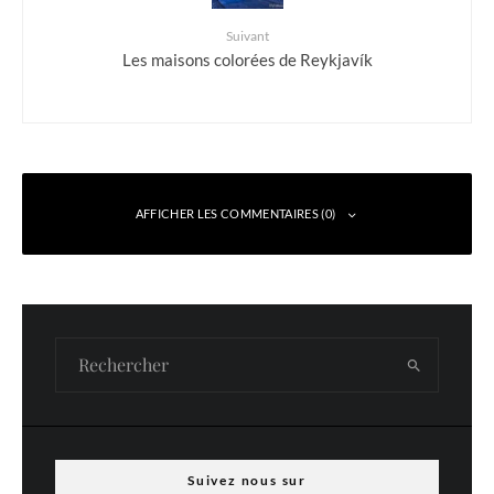
Suivant
Les maisons colorées de Reykjavík
AFFICHER LES COMMENTAIRES (0)
Laisser un commentaire
Votre adresse e-mail ne sera pas publiée.
Les champs obligatoires sont indiqués
avec
*
Commentaire
*
Suivez nous sur