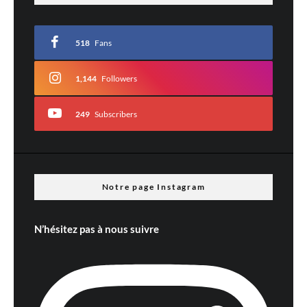
518
Fans
1,144
Followers
249
Subscribers
Nom
*
E-mail
*
Site web
Notre page Instagram
N’hésitez pas à nous suivre
Prévenez-moi de tous les nouveaux commentaires par e-mail.
Prévenez-moi de tous les nouveaux articles par e-mail.