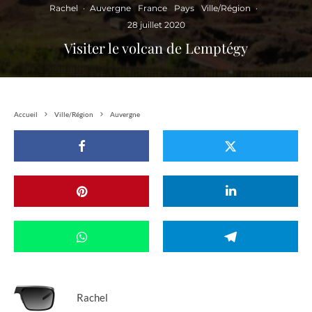
Rachel
·
Auvergne
France
Pays
Ville/Région
·
28 juillet 2020
Visiter le volcan de Lemptégy
Accueil
Ville/Région
Auvergne
Rachel